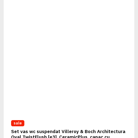
sale
Set vas wc suspendat Villeroy & Boch Architectura
Oval TwistFlush [e3], CeramicPlus, capac cu