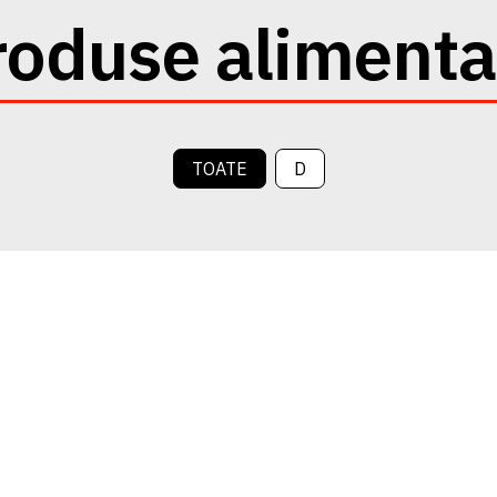
roduse alimenta
TOATE
D