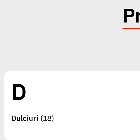
P
D
Dulciuri
(18)