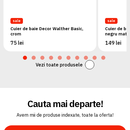
sale
sale
Cuier de baie Decor Walther Basic,
Cuier de ba
crom
negru mat
75 lei
149 lei
Vezi toate produsele
Cauta mai departe!
Avem mii de produse indexate, toate la oferta!