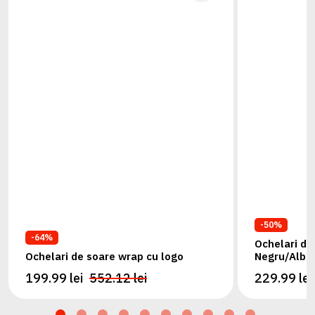
-50%
-64%
Ochelari de 
Ochelari de soare wrap cu logo
Negru/Albas
199.99 lei
552.12 lei
229.99 lei