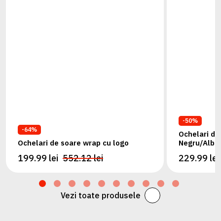
-50%
-64%
Ochelari de 
Ochelari de soare wrap cu logo
Negru/Albas
199.99 lei
552.12 lei
229.99 lei
Vezi toate produsele