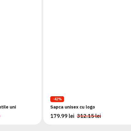
-42%
tile uni
Sapca unisex cu logo
i
179.99 lei
312.15 lei