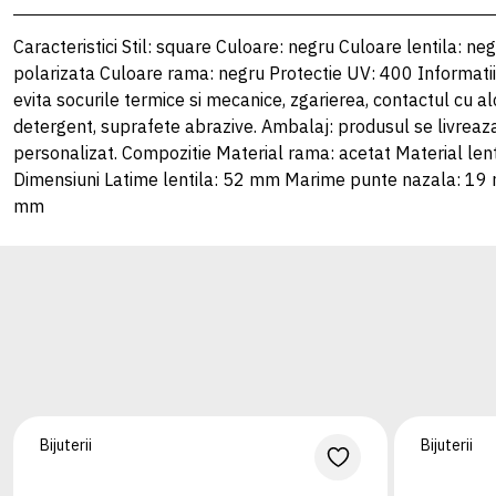
Caracteristici Stil: square Culoare: negru Culoare lentila: negr
polarizata Culoare rama: negru Protectie UV: 400 Informatii
evita socurile termice si mecanice, zgarierea, contactul cu a
detergent, suprafete abrazive. Ambalaj: produsul se livreaz
personalizat. Compozitie Material rama: acetat Material lent
Dimensiuni Latime lentila: 52 mm Marime punte nazala: 19
mm
Bijuterii
Bijuterii