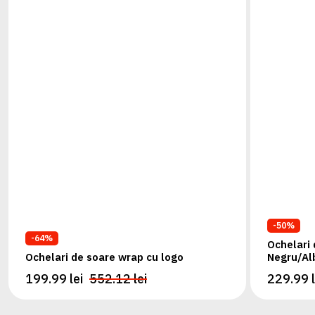
-50%
-64%
Ochelari 
Ochelari de soare wrap cu logo
Negru/Alb
199.99 lei
552.12 lei
229.99 