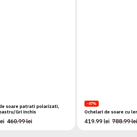
-47%
de soare patrati polarizati,
astru/Gri inchis
Ochelari de soare cu len
lei
460.99 lei
419.99 lei
788.99 le